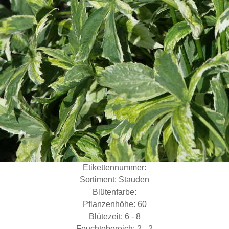
Etikettennummer:
Sortiment: Stauden
Blütenfarbe:
Pflanzenhöhe: 60
Blütezeit: 6 - 8
Feuchtebereich: 2 - 2