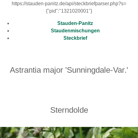
https://stauden-panitz.de/api/steckbriefparser.php?s=
{"pid":"1321020001"}
Stauden-Panitz
Staudenmischungen
Steckbrief
Astrantia major 'Sunningdale-Var.'
Sterndolde