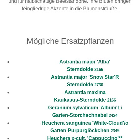
und für halbschattige Beetstandorte. Ihre Blüten bringen
feingliedrige Akzente in die Blumensträuße.
Mögliche Ersatzpflanzen
Astrantia major 'Alba'
Sterndolde
2166
Astrantia major 'Snow Star'R
Sterndolde
2730
Astrantia maxima
Kaukasus-Sterndolde
2166
Geranium sylvaticum 'Album'Li
Garten-Storchschnabel
2424
Heuchera sanguinea 'White-Cloud'/o
Garten-Purpurglöckchen
2345
Heuchera x-cult. 'Cappuccino'**