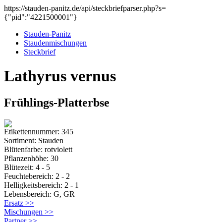
https://stauden-panitz.de/api/steckbriefparser.php?s=
{"pid":"4221500001"}
Stauden-Panitz
Staudenmischungen
Steckbrief
Lathyrus vernus
Frühlings-Platterbse
Etikettennummer: 345
Sortiment: Stauden
Blütenfarbe: rotviolett
Pflanzenhöhe: 30
Blütezeit: 4 - 5
Feuchtebereich: 2 - 2
Helligkeitsbereich: 2 - 1
Lebensbereich: G, GR
Ersatz >>
Mischungen >>
Partner >>