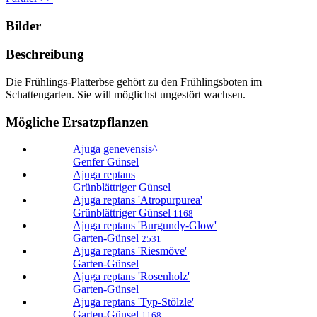
Bilder
Beschreibung
Die Frühlings-Platterbse gehört zu den Frühlingsboten im
Schattengarten. Sie will möglichst ungestört wachsen.
Mögliche Ersatzpflanzen
Ajuga genevensis^
Genfer Günsel
Ajuga reptans
Grünblättriger Günsel
Ajuga reptans 'Atropurpurea'
Grünblättriger Günsel
1168
Ajuga reptans 'Burgundy-Glow'
Garten-Günsel
2531
Ajuga reptans 'Riesmöve'
Garten-Günsel
Ajuga reptans 'Rosenholz'
Garten-Günsel
Ajuga reptans 'Typ-Stölzle'
Garten-Günsel
1168