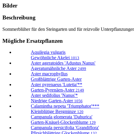
Bilder
Beschreibung
Sommerblüher für den Steingarten und für reizvolle Unterpflanzungen.
Mögliche Ersatzpflanzen
Aquilegia vulgaris
Gewöhnliche Akelei
1013
Aster ageratoides 'Adustus Nanus'
Ageratumähnliche Aster
2499
Aster macrophyllus
Großblättrige Garten-Aster
Aster pyrenaeus 'Lutetia'**
Garten-Pyrenäen-Aster
2149
Aster sedifolius 'Nanus'*
Niedrige Garten-Aster
1056
Calamintha nepeta 'Triumphator'***
Kleinblütige Bergminze
120
Campanula glomerata 'Dahurica'
Garten-Knäuel-Glockenblume
129
Campanula persicifolia 'Grandiflora'
Pfirsichblättrige Glockenblume
132