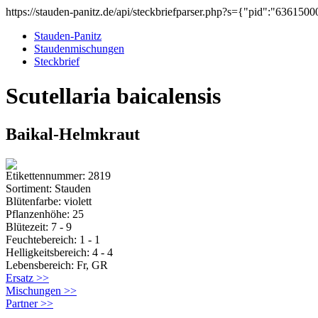
https://stauden-panitz.de/api/steckbriefparser.php?s={"pid":"636150
Stauden-Panitz
Staudenmischungen
Steckbrief
Scutellaria baicalensis
Baikal-Helmkraut
Etikettennummer: 2819
Sortiment: Stauden
Blütenfarbe: violett
Pflanzenhöhe: 25
Blütezeit: 7 - 9
Feuchtebereich: 1 - 1
Helligkeitsbereich: 4 - 4
Lebensbereich: Fr, GR
Ersatz >>
Mischungen >>
Partner >>