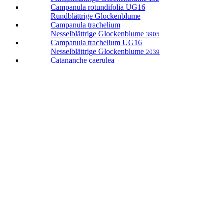
Campanula rotundifolia UG16
Rundblättrige Glockenblume
Campanula trachelium
Nesselblättrige Glockenblume
3905
Campanula trachelium UG16
Nesselblättrige Glockenblume
2039
Catananche caerulea
Blaue Rasselblume
138
Echinops banaticus 'Taplow-Blue'
Garten-Kugeldistel
219
Echium vulgare
Natternkopf
3909
Echium vulgare UG16
Natternkopf
Erodium manescavii
Pyrenäen-Reiherschnabel
2797
Gentiana sept. var.-lagodechiana
Sommer-Enzian
257
Geranium phaeum
Wiesen-Storchschnabel
2701
Geranium sylvaticum 'Birch-Lilac'/o
Garten-Storchschnabel
Geranium wlassovianum**
Sibirischer Storchschnabel
2023