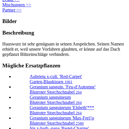
Mischungen >>
Partner >>
Bilder
Beschreibung
Hauswurz ist sehr genügsam in seinen Ansprüchen. Seinen Namen
erhielt er, weil unsere Vorfahren glaubten, er könne auf das Dach
gepflanzt Blitzeinschläge verhindern.
Mögliche Ersatzpflanzen
Aubrieta x-cult. 'Red-Carpet'
Garten-Blaukissen
1061
Geranium sanguin. 'Feu-d'Automne'
Blutroter Storchschnabel
264
Geranium sanguineum
Blutroter Storchschnabel
264
Geranium sanguineum 'Elsbeth'***
Blutroter Storchschnabel
264
Geranium sanguineum 'Max-Frei'/o
Blutroter Storchschnabel
2580
Iris x-barb.-nana 'Pastel-Charme'