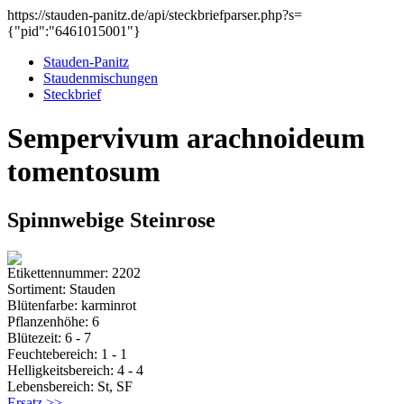
https://stauden-panitz.de/api/steckbriefparser.php?s=
{"pid":"6461015001"}
Stauden-Panitz
Staudenmischungen
Steckbrief
Sempervivum arachnoideum
tomentosum
Spinnwebige Steinrose
Etikettennummer: 2202
Sortiment: Stauden
Blütenfarbe: karminrot
Pflanzenhöhe: 6
Blütezeit: 6 - 7
Feuchtebereich: 1 - 1
Helligkeitsbereich: 4 - 4
Lebensbereich: St, SF
Ersatz >>