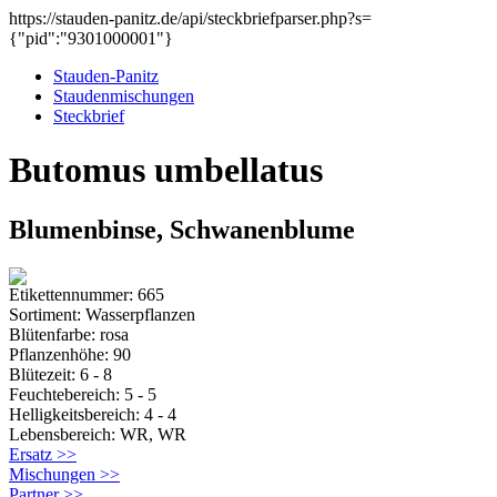
https://stauden-panitz.de/api/steckbriefparser.php?s=
{"pid":"9301000001"}
Stauden-Panitz
Staudenmischungen
Steckbrief
Butomus umbellatus
Blumenbinse, Schwanenblume
Etikettennummer: 665
Sortiment: Wasserpflanzen
Blütenfarbe: rosa
Pflanzenhöhe: 90
Blütezeit: 6 - 8
Feuchtebereich: 5 - 5
Helligkeitsbereich: 4 - 4
Lebensbereich: WR, WR
Ersatz >>
Mischungen >>
Partner >>