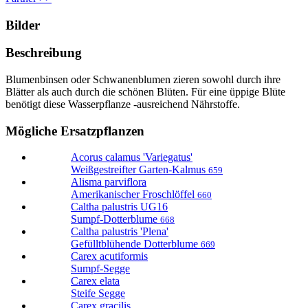
Bilder
Beschreibung
Blumenbinsen oder Schwanenblumen zieren sowohl durch ihre
Blätter als auch durch die schönen Blüten. Für eine üppige Blüte
benötigt diese Wasserpflanze -ausreichend Nährstoffe.
Mögliche Ersatzpflanzen
Acorus calamus 'Variegatus'
Weißgestreifter Garten-Kalmus
659
Alisma parviflora
Amerikanischer Froschlöffel
660
Caltha palustris UG16
Sumpf-Dotterblume
668
Caltha palustris 'Plena'
Gefülltblühende Dotterblume
669
Carex acutiformis
Sumpf-Segge
Carex elata
Steife Segge
Carex gracilis