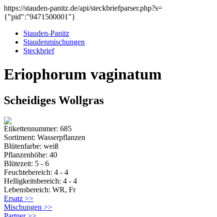
https://stauden-panitz.de/api/steckbriefparser.php?s=
{"pid":"9471500001"}
Stauden-Panitz
Staudenmischungen
Steckbrief
Eriophorum vaginatum
Scheidiges Wollgras
Etikettennummer: 685
Sortiment: Wasserpflanzen
Blütenfarbe: weiß
Pflanzenhöhe: 40
Blütezeit: 5 - 6
Feuchtebereich: 4 - 4
Helligkeitsbereich: 4 - 4
Lebensbereich: WR, Fr
Ersatz >>
Mischungen >>
Partner >>