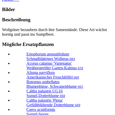
Bilder
Beschreibung
Wollgräser bezaubern durch ihre Samenstände. Diese Art wächst
horstig und passt ins Sumpfbeet.
Mögliche Ersatzpflanzen
Eriophorum angustifolium
Schmalblättriges Wollgras
684
Acorus calamus 'Variegatus'
Weißgestreifter Garten-Kalmus
659
Alisma parviflora
Amerikanischer Froschlöffel
660
Butomus umbellatus
Blumenbinse, Schwanenblume
665
Caltha palustris UG16
Sumpf-Dotterblume
668
Caltha palustris 'Plena'
Gefülltblühende Dotterblume
669
Carex acutiformis
Sumpf-Segge